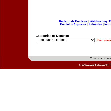
Registro de Dominios
|
Web Hosting
|
D
Dominios Expirados
|
Industrias
|
Indu
Categorías de Dominio:
[Pág. princi
** Precios expre
© 2002/2022 Solo10.com