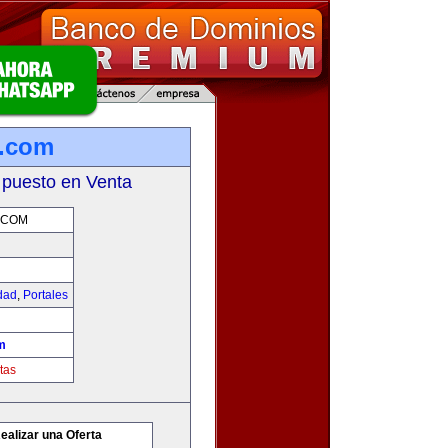
g.com
 puesto en Venta
.COM
idad
,
Portales
m
tas
ealizar una Oferta