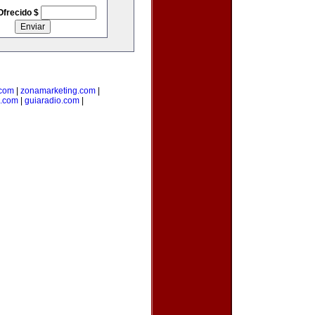
Ofrecido $
.com
|
zonamarketing.com
|
a.com
|
guiaradio.com
|