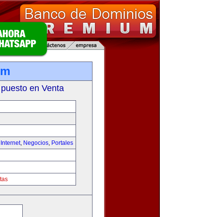
om
 puesto en Venta
,
Internet
,
Negocios
,
Portales
tas