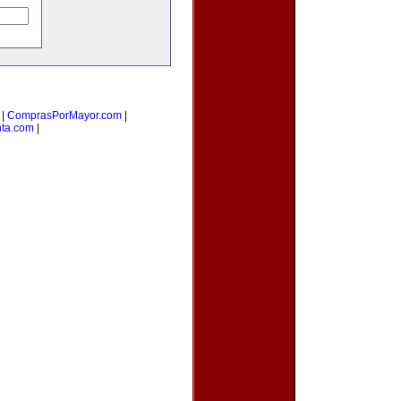
|
ComprasPorMayor.com
|
nta.com
|