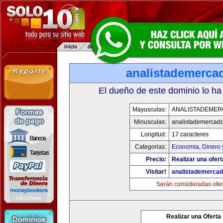
analistademerca
El dueño de este dominio lo ha
Mayusculas:
ANALISTADEME
Minusculas:
analistademercad
Longitud:
17 caracteres
Categorias:
Economia, Dinero 
Precio:
Realizar una ofert
Visitar!
analistademerca
Serán consideradas ofer
Realizar una Oferta