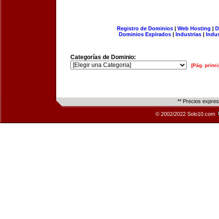
Registro de Dominios
|
Web Hosting
|
D
Dominios Expirados
|
Industrias
|
Indu
Categorías de Dominio:
[Pág. princi
** Precios expre
© 2002/2022 Solo10.com